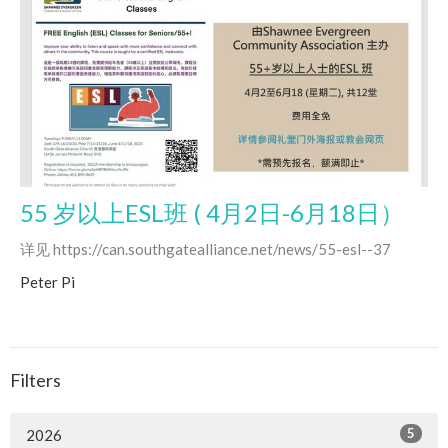
55 岁以上ESL班 ( 4月2日-6月18日）
详见 https://can.southgatealliance.net/news/55-esl--37
Peter Pi
Filters
5
2026