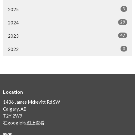
3
2025
29
2024
47
2023
3
2022
Location
1436 James Mckevitt Rd SW
Calgary, AB
T2Y 2W9
在google地图上查看