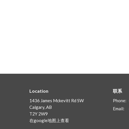
Location
联系
1436 James Mckevitt Rd SW
Phone:
Calgary, AB
Email
:
T2Y 2W9
在google地图上查看