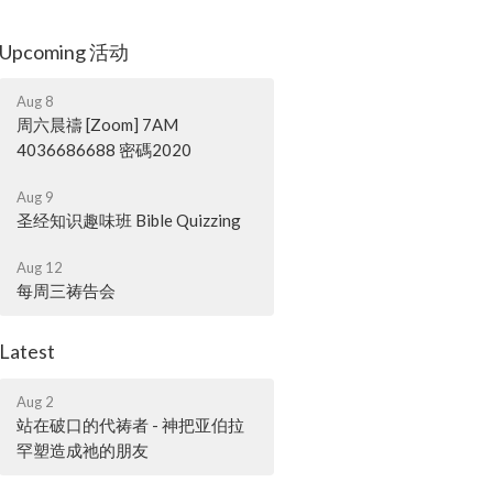
Upcoming 活动
Aug 8
周六晨禱 [Zoom] 7AM
4036686688 密碼2020
Aug 9
圣经知识趣味班 Bible Quizzing
Aug 12
每周三祷告会
Latest
Aug 2
站在破口的代祷者 - 神把亚伯拉
罕塑造成祂的朋友