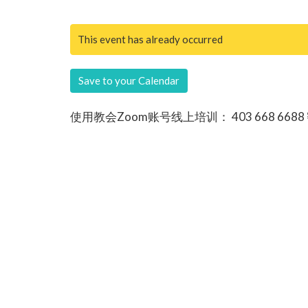
This event has already occurred
Save to your Calendar
使用教会Zoom账号线上培训： 403 668 6688 