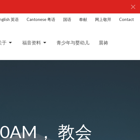
nglish 英语
Cantonese 粤语
国语
奉献
网上敬拜
Contact
关于
福音资料
青少年与婴幼儿
晨祷
0AM， 教会