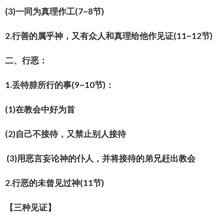
(3)
一同为真理作工
(7~8
节
)
2.
行善的属乎神，又有众人和真理给他作见证
(11~12
节
)
二、行恶：
1.
丢特腓所行的事
(9~10
节
)
：
(1)
在教会中好为首
(2)
自己不接待，又禁止别人接待
(3)
用恶言妄论神的仆人，并将接待的弟兄赶出教会
2.
行恶的未曾见过神
(11
节
)
【三种见证】