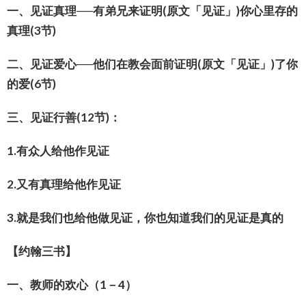
一、见证真理──有弟兄来证明
(
原文「见证」
)
你心里存的
真理
(3
节
)
二、见证爱心──他们在教会面前证明
(
原文「见证」
)
了你
的爱
(6
节
)
三、见证行善
(12
节
)
：
1.
有众人给他作见证
2.
又有真理给他作见证
3.
就是我们也给他做见证，你也知道我们的见证是真的
【
约
翰三
书
】
一、教
师
的
欢
心（
1
－
4
）