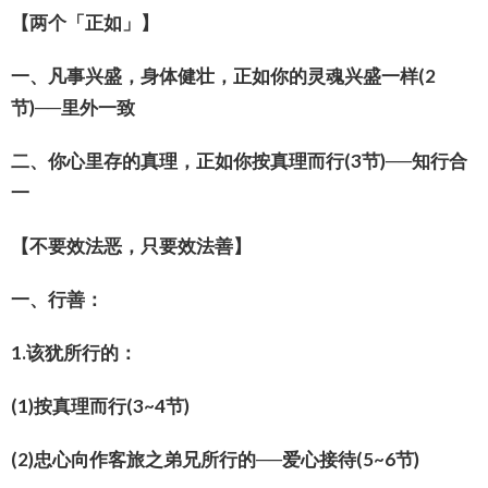
【两个「正如」】
一、凡事兴盛，身体健壮，正如你的灵魂兴盛一样
(2
节
)
──里外一致
二、你心里存的真理，正如你按真理而行
(3
节
)
──知行合
一
【不要效法恶，只要效法善】
一、行善：
1.
该犹所行的：
(1)
按真理而行
(3~4
节
)
(2)
忠心向作客旅之弟兄所行的──爱心接待
(5~6
节
)