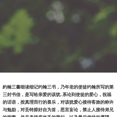
約翰
三
書
细读细记
约
翰三
书
，乃年老的使徒
约
翰所写的第
三封
书
信，是写
给亲爱
的
该
犹
..
系
论
到使徒的
爱
心，祝福
的
话语
，按真理而行的喜
乐
，
对该
犹
爱
心接待客旅的称
许
与勉励，
对丢
特腓好自
为
首，
恶
言妄
论
，禁止人接待弟兄