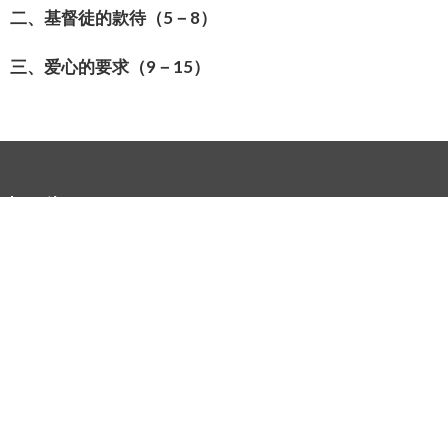
二、基督徒的款待（
5
－
8
）
三、
爱
心的要求（
9
－
15
）
Location
1436 James Mckevitt Rd SW
Calgary, AB
T2Y 2W9
在google地图上查看
联系
Phone:
(403) 254-1030
Email
:
office@southgatealliance.org
办公时间