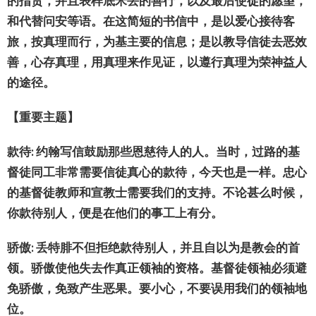
的指
责
，并且表
样
底米
丢
的善行，以及最后使徒的愿望，
和代替
问
安等
语
。
在
这简
短的
书
信中，是以
爱
心接待客
旅，按真理而行，
为
基主要的信息；是以教
导
信徒去
恶
效
善，心存真理，用真理来作
见证
，以遵行真理
为
荣神益人
的途径。
【重要主
题
】
款待
:
约
翰写信鼓励那些恩慈待人的人。当
时
，
过
路的基
督徒同工非常需要信徒真心的款待，今天也是一
样
。
忠心
的基督徒教
师
和宣教士需要我
们
的支持。不
论
甚么
时
候，
你款待别人，便是在他
们
的事工上有分。
骄
傲
:
丢
特腓不但拒
绝
款待别人，并且自以
为
是教会的首
领
。
骄
傲使他失去作真正
领
袖的
资
格。
基督徒
领
袖必
须
避
免
骄
傲，免致
产
生
恶
果。要小心，不要
误
用我
们
的
领
袖地
位。