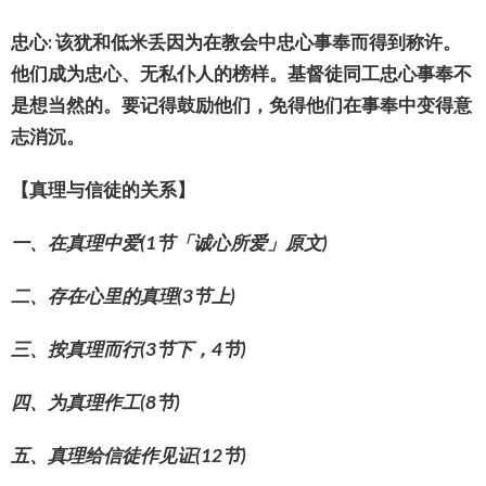
忠心
:
该
犹和低米
丢
因
为
在教会中忠心事奉而得到称
许
。
他
们
成
为
忠心、无私仆人的榜
样
。
基督徒同工忠心事奉不
是想当然的。要
记
得鼓励他
们
，免得他
们
在事奉中
变
得意
志消沉。
【真理与信徒的关系】
一、在真理中爱
(1
节「诚心所爱」原文
)
二、存在心里的真理
(3
节上
)
三、按真理而行
(3
节下，
4
节
)
四、为真理作工
(8
节
)
五、真理给信徒作见证
(12
节
)