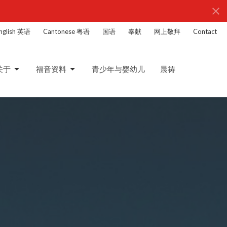
nglish 英语
Cantonese 粤语
国语
奉献
网上敬拜
Contact
关于
福音资料
青少年与婴幼儿
晨祷