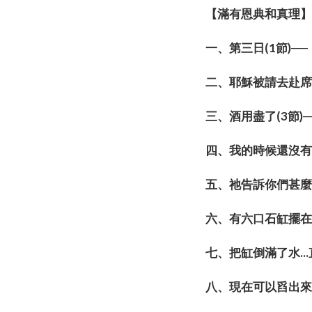
【滿有恩典和真理
一、第三日(1節)
二、耶穌被請去赴席
三、酒用盡了(3節
四、我的時候還沒有
五、祂告訴你們甚麼
六、有六口石缸擺在
七、把缸倒滿了水..
八、現在可以舀出來