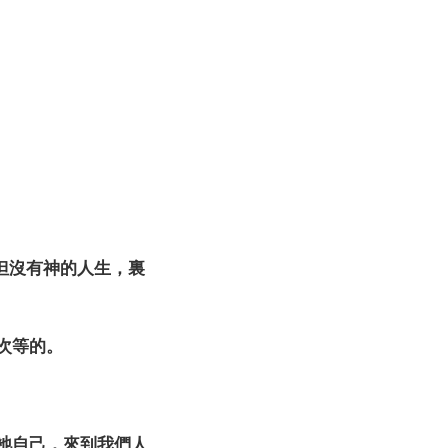
盡)
皿，但沒有神的人生，裏
是次等的。
降卑祂自己，來到我們人