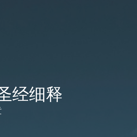
音圣经细释
章