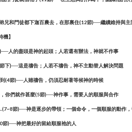
、弟兄和門徒都下迦百農去，在那裏住(12節)──繼續維持與
的時機】
上)──人的盡頭是神的起頭；人若還有辦法，神就不作事
3節下)──這是禱告；人若不禱告，神不主動替人解決問題
到(4節)──人雖禱告，仍須忍耐著等候神的時候
，你們就作甚麼(5節)──神作事，需要人的順服與合作
就...(7~8節)──神是逐步的帶領；一個命令，一個順服的動
10節)──神把最好的留給順服祂的人