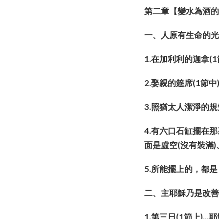
第二章【變水為酒
一、人原有生命
1.在加利利的迦拿(
2.娶親的筵席(1節中
3.照猶太人潔淨的
4.有六口石缸擺在那
面是虛空(沒有裝滿
5.所能擺上的，都
二、主耶穌乃是改
1.第三日(1節上)