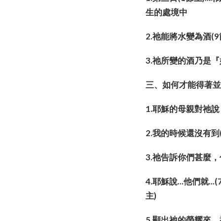
生的處境中
2.祂能將水變為酒
3.祂所變的酒乃是
三、如何才能得著
1.耶穌的母親對祂
2.我的時候還沒有
3.祂告訴你們甚麼
4.耶穌說...他們就
主)
5.顯出祂的榮耀來