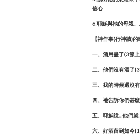
信心
6.耶穌與祂的母親
【神作事(行神蹟)
一、酒用盡了(3節
二、他們沒有酒了(
三、我的時候還沒有
四、祂告訴你們甚麼
五、耶穌說...他們
六、好酒留到如今(