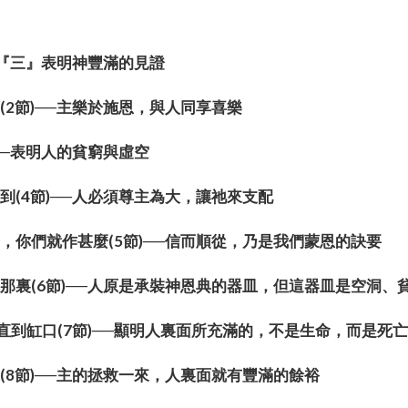
】
──『三』表明神豐滿的見證
(2節)──主樂於施恩，與人同享喜樂
)──表明人的貧窮與虛空
到(4節)──人必須尊主為大，讓祂來支配
，你們就作甚麼(5節)──信而順從，乃是我們蒙恩的訣要
那裏(6節)──人原是承裝神恩典的器皿，但這器皿是空洞
.直到缸口(7節)──顯明人裏面所充滿的，不是生命，而是死亡
(8節)──主的拯救一來，人裏面就有豐滿的餘裕