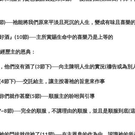
(9節)──祂能將我們原來平淡且死沉的人生，變成有味且
『好酒』(10節)──主所賞賜生命中的喜樂乃是上等的
並經歷主的恩典：
說，他們沒有酒了(3節下)──向主陳明人生的實況(禱告或為
到(4節下)──交託給主，讓主按著祂的旨意來作事
，你們就作甚麼(5節)──順服主的吩咐與引導
...(7~8節)──完全的順服，不講理由的順服，並且是順服到底
，祂的門徒就信祂了(11節)──在主恩典的作為中，認識祂的