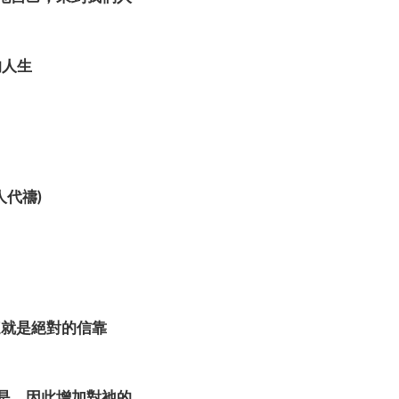
喜樂的人生
別人代禱)
(這就是絕對的信靠
所是，因此增加對祂的