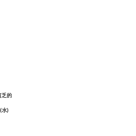
、貧乏的
(水)