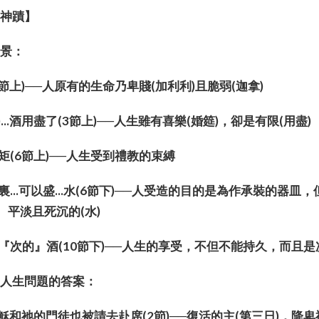
的神蹟】
的光景：
1節上)──人原有的生命乃卑賤(加利利)且脆弱(迦拿)
)...酒用盡了(3節上)──人生雖有喜樂(婚筵)，卻是有限(用
規矩(6節上)──人生受到禮教的束縛
裏...可以盛...水(6節下)──人受造的目的是為作承裝的器
)、平淡且死沉的(水)
是『次的』酒(10節下)──人生的享受，不但不能持久，而且
善人生問題的答案：
...耶穌和祂的門徒也被請去赴席(2節)──復活的主(第三日)，