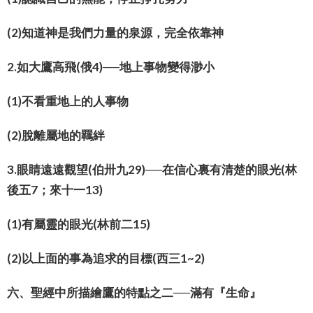
(2)知道神是我們力量的泉源，完全依靠神
2.如大鷹高飛(俄4)──地上事物變得渺小
(1)不看重地上的人事物
(2)脫離屬地的羈絆
3.眼睛遠遠觀望(伯卅九29)──在信心裏有清楚的眼光(林
後五7；來十一13)
(1)有屬靈的眼光(林前二15)
(2)以上面的事為追求的目標(西三1~2)
六、聖經中所描繪鷹的特點之二──滿有『生命』