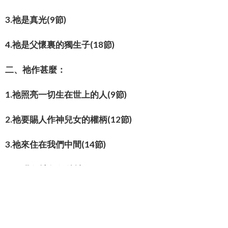
3.祂是真光(9節)
4.祂是父懷裏的獨生子(18節)
二、祂作甚麼：
1.祂照亮一切生在世上的人(9節)
2.祂要賜人作神兒女的權柄(12節)
3.祂來住在我們中間(14節)
三、我們該如何待祂：
1.接待祂，就是信祂的名(12節)
2.領受祂(16節)