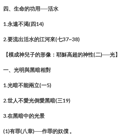
四、生命的功用──活水
1.永遠不渴(四14)
2.要流出活水的江河來(七37~38)
【模成神兒子的形像：耶穌高超的神性(二)──光】
一、光明與黑暗相對
1.光暗不能兩立(一5)
2.世人不愛光倒愛黑暗(三19)
3.在黑暗中的光景
(1)有罪(八章)──作罪的奴僕 。