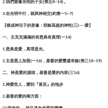
2.我們當像光明的子女(弗五8~14) 。
3.在光明中行，就與神相交(約壹一5~7)
【模成神兒子的形像：耶穌高超的神性(三)──愛】
一、主充充滿滿的有恩典有真理(一14)
1.恩典是愛，真理是光。
2.主是恩上加恩(一16)，基督的愛豐盛有餘(弗三18~19)
二、神是愛的源頭，基督是愛的內容(三16)
1.神愛世人，愛到『甚至』的地步
2.基督的愛的兩方面：
(1)所作的──捨己流血作罪的贖價