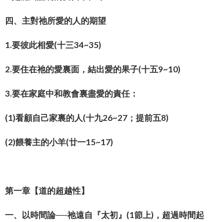
四、主對祂所愛的人的期望
1.要彼此相愛(十三34~35)
2.要住在祂的愛裏面，結出愛的果子(十五9~10)
3.要在家庭中和教會裏盡愛的責任：
(1)看顧自己家裏的人(十九26~27；提前五8)
(2)餵養主的小羊(廿一15~17)
第一章【道的超越性】
一、以時間論──祂遠自『太初』(1節上)，超過時間起