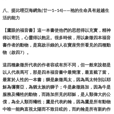
八、提比哩亞海網魚(廿一1~14)——祂的生命具有超越生
活的能力
【鷹眼的福音書】這一本書使他們的思想得以充實，精神
得以寄託，心靈得以飽足。很多時候，用以象徵四本福音
書作者的動物，是寫啟示錄的人在寶座旁所看見的四種動
物（啟四7）。
這四種象徵所代表的作者容或有所不同，但一般來說都是
以人代表馬可，那是四本福音書中最簡潔，最直截了當，
最富於人性的一本書；獅是象徵馬太，因為馬太特別以耶
穌為彌賽亞，為猶太族的獅子；牛是象徵路加，因為牛是
服務及犧牲的動物，而路加所見的耶穌，是人類偉大的公
僕，為全人類而犧牲；鷹是代表約翰，因為鷹是所有動物
中唯一能夠直視太陽而不致目眩的，而約翰是所有新約作