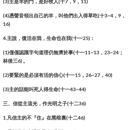
(3)主是羊的門，是好牧人(十7，9，11)
(4)憑聲音領出自己的羊，叫他們出入得草吃(十3~4，9，
16)
4.主說，復活在我，生命也在我(十一25)：
(1)僅僅認識字句道理仍無濟於事(十一11~13，23~24；
林後三6) 。
(2)要緊的是必須有活的信心(十一15，26~27，40)
(3)主的話能叫死人得生命(十一43~44)
三、信從主這光，作光明之子(十二36)
1.凡信主的不『住』在黑暗裏(十二46)