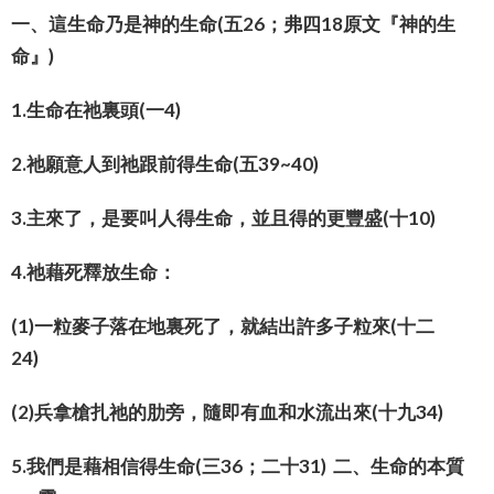
一、這生命乃是神的生命(五26；弗四18原文『神的生
命』)
1.生命在祂裏頭(一4)
2.祂願意人到祂跟前得生命(五39~40)
3.主來了，是要叫人得生命，並且得的更豐盛(十10)
4.祂藉死釋放生命：
(1)一粒麥子落在地裏死了，就結出許多子粒來(十二
24)
(2)兵拿槍扎祂的肋旁，隨即有血和水流出來(十九34)
5.我們是藉相信得生命(三36；二十31) 二、生命的本質