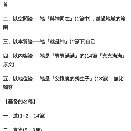
首
二、以空間論──祂『與神同在』(1節中)，越過地域的範
圍
三、以本質論──祂『就是神』(1節下)自己
四、以內容論──祂是『豐豐滿滿』的(14節『充充滿滿』
原文)
五、以地位論──祂是『父懷裏的獨生子』(18節)，無比
獨尊
【基督的名稱】
一、道(1~2，14節)
二、真光(5，9節)