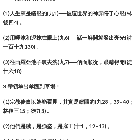
(1)人生來是瞎眼的(九1)──被這世界的神弄瞎了心眼(林
後四4) 。
(2)用唾沫和泥抹在眼上(九6)──話一解開就發出亮光(詩
一百十九130) 。
(3)往西羅亞池子裏去洗(九7)──信而順從，眼睛得開(徒
廿六18)
3.帶領羊出羊圈到草場：
(1)宗教徒自以為能看見，其實是瞎眼的(九28，39~40；
林後三15；徒九3) 。
(2)他們是賊，是強盜，是雇工(十1，12~13) 。