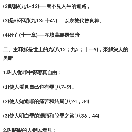
(2)瞎眼(九1~12)──看不見人生的道路 。
(3)是非不明(九13~十42)──以宗教代替真神。
(4)死亡(十一章)──在墳墓裏最黑暗
二、主耶穌是世上的光(八12；九5；十一9)，來解決人的
黑暗
1.叫人從罪中得著真自由：
(1)使人看見自己也有罪(八7~9) 。
(2)使人知道罪的痛苦和結局(八24，34)
(3)使人明白罪的源頭和脫罪之路(八36，44)
2.叫瞎眼的人得以看見：