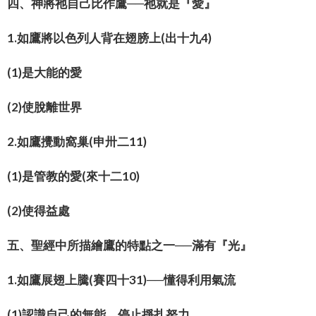
四、神將祂自己比作鷹──祂就是『愛』
1.如鷹將以色列人背在翅膀上(出十九4)
(1)是大能的愛
(2)使脫離世界
2.如鷹攪動窩巢(申卅二11)
(1)是管教的愛(來十二10)
(2)使得益處
五、聖經中所描繪鷹的特點之一──滿有『光』
1.如鷹展翅上騰(賽四十31)──懂得利用氣流
(1)認識自己的無能，停止掙扎努力