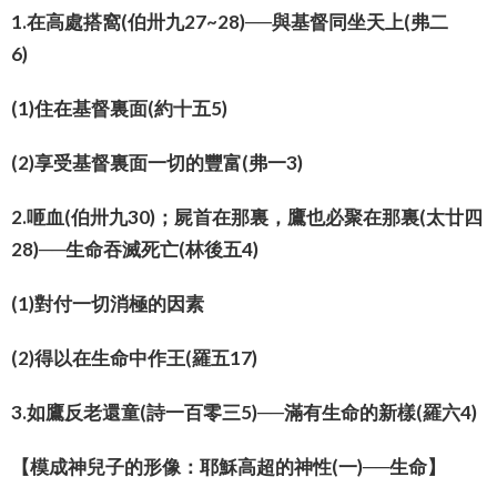
1.在高處搭窩(伯卅九27~28)──與基督同坐天上(弗二
6)
(1)住在基督裏面(約十五5)
(2)享受基督裏面一切的豐富(弗一3)
2.咂血(伯卅九30)；屍首在那裏，鷹也必聚在那裏(太廿四
28)──生命吞滅死亡(林後五4)
(1)對付一切消極的因素
(2)得以在生命中作王(羅五17)
3.如鷹反老還童(詩一百零三5)──滿有生命的新樣(羅六4)
【模成神兒子的形像：耶穌高超的神性(一)──生命】