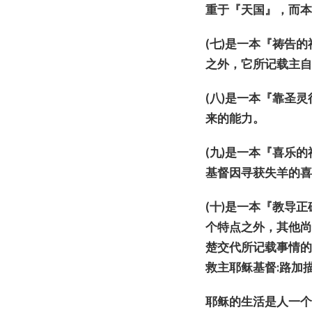
重于『天国』，而
(
七
)
是一本『祷告的
之外，它所
记载
主
(
八
)
是一本『靠圣灵
来的能力。
(
九
)
是一本『喜
乐
的
基督因
寻获
失羊的
(
十
)
是一本『教
导
正
个特点之外，其他
楚交代所
记载
事情
救主耶
稣
基督
:
路加
耶
稣
的生活是人一