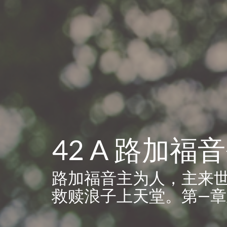
42 A 路加
路加福音主为人，主来
救赎浪子上天堂。第—