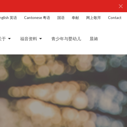
nglish 英语
Cantonese 粤语
国语
奉献
网上敬拜
Contact
关于
福音资料
青少年与婴幼儿
晨祷