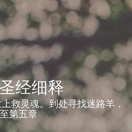
福音圣经细释
世上救灵魂。到处寻找迷路羊，
章至第五章