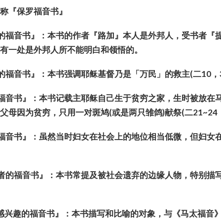
又称『保罗福音书』
的福音
书
』：本
书
的作者『路加』本人是外邦人，受
书
者『
没有一
处
是外邦人所不能明白和
领
悟的。
的福音
书
』：本
书
强
调
耶
稣
基督乃是「万民」的救主
(
二
10
，
福音
书
』：本
书记载
主耶
稣
自己生于
贫穷
之家，生
时
被放在
身父母因
为贫穷
，只用一
对
斑
鸠
(
或是两只
雏鸽
)
献祭
(
二
21~24
福音
书
』：虽然当
时妇
女在社会上的地位相当低微，但
妇
女
者的福音
书
』：本
书
常提及被社会
遗
弃的
边缘
人物，特别描
。
”感兴趣的福音
书
』：本
书
描写和比
喻
的
对
象，与《
马
太福音