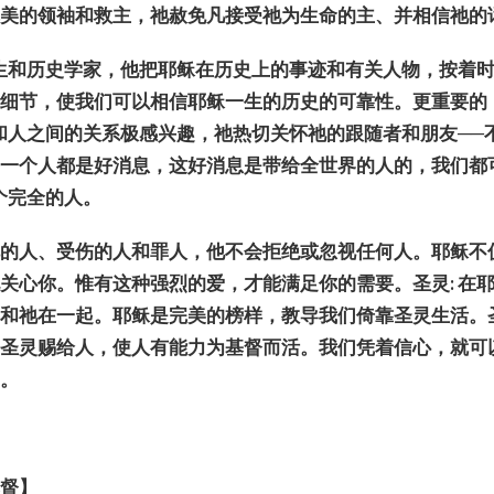
完美的
领
袖和救主，祂赦免凡接受祂
为
生命的主、并相信祂的
生和
历
史学家，他把耶
稣
在
历
史上的事迹和有关人物，按着
了
细节
，使我
们
可以相信耶
稣
一生的
历
史的可靠性。更重要的
和人之
间
的关系极感兴趣，祂
热
切关
怀
祂的跟随者和朋友
──
每一个人都是好消息，
这
好消息是
带给
全世界的人的，我
们
都
个完全的人。
视
的人、受
伤
的人和罪人，他不会拒
绝
或忽
视
任何人。耶
稣
不
他关心你。惟有
这
种强烈的
爱
，才能
满
足你的需要。
圣灵
:
在
都和祂在一起。耶
稣
是完美的榜
样
，教
导
我
们
倚靠圣灵生活。
将圣灵
赐给
人，使人有能力
为
基督而活。我
们
凭着信心，就可
神。
基督】