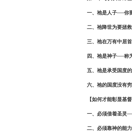
一、祂是人子──你
二、祂降世
为
要拯救
三、祂在万有中居首
四、祂是神子──称
五、祂是承受国度的
六、祂的国度没有
【如何才能彰
显
基
一、必
须
借着圣灵─
二、必
须
靠神的能力