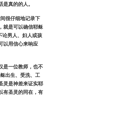
话
是真的的人。
时间
很仔
细
地
记录
下
，就是可以确信耶
稣
不
论
男人、
妇
人或孩
可以用信心来响
应
仅
是一位教
师
，也不
耶
稣
出生、受洗、工
圣灵是神差来
证实
耶
以有圣灵的同在，有