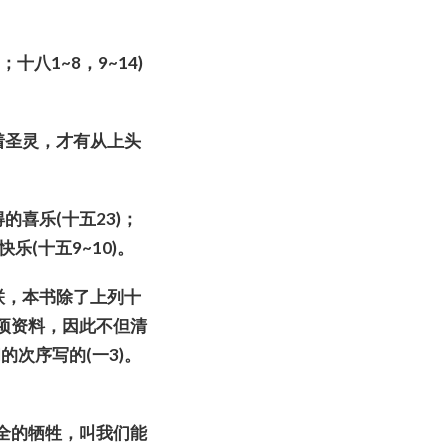
3
；十八
1~8
，
9~14)
着圣灵，才有从上
头
得的喜
乐
(
十五
23)
；
快
乐
(
十五
9~10)
。
联
，
本
书
除了上列十
项资
料，因此不但清
间
的次序写的
(
一
3)
。
全的
牺
牲，叫我
们
能