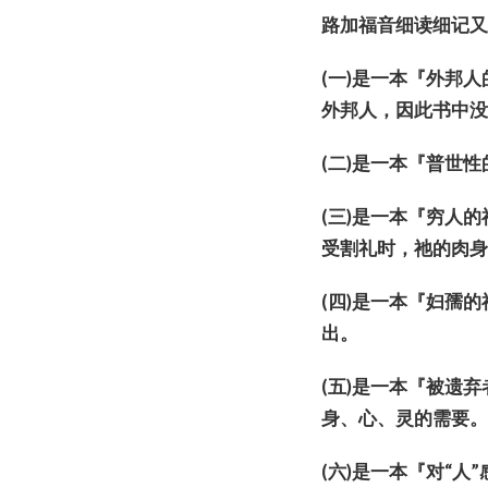
路加福音
细读细记
(
一
)
是一本『外邦人
外邦人，因此
书
中
(
二
)
是一本『普世性
(
三
)
是一本『
穷
人的
受割礼
时
，祂的肉
(
四
)
是一本『
妇
孺的
出。
(
五
)
是一本『被
遗
弃
身、心、灵的需要
(
六
)
是一本『
对
“人