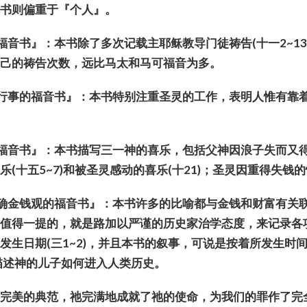
本
书则
偏重于『个人』。
福音
书
』：本
书
除了多次
记载
主耶
稣
教
导
门徒祷告
(
十一
2~1
自己的祷告次数，
远
比
马
太和
马
可福音
为
多。
行事的福音
书
』：本
书
特别注重圣灵的工作，表明人惟有靠
福音
书
』：本
书
描写三一神的喜
乐
，包括父神因浪子失而又
喜
乐
(
十五
5~7)
和被圣灵感
动
的喜
乐
(
十
21)
；圣灵因重得失
钱
的
确金
钱观
的福音
书
』：本
书许
多的比
喻
都与金
钱
和
财
富有关
尚
值
得一提的，就是路加以
严谨
的
历
史家治学
态
度，来
记录
各
的
发
生日期
(
三
1~2)
，并且本
书
的叙事，可
说
是按着所
发
生
时
描述神的儿子如何
进
入人类
历
史。
个完美的典范，祂完
满
地成就了祂的使命，
为
我
们
的罪作了完