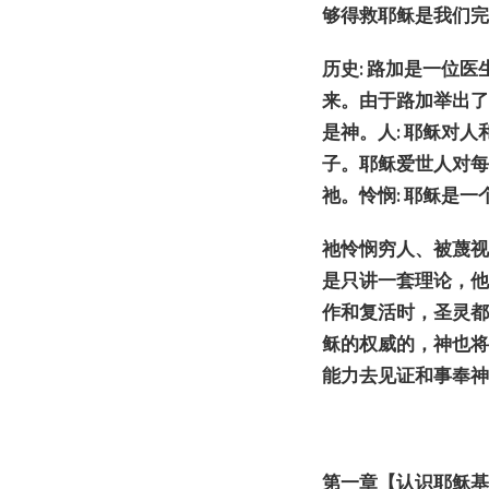
够得救耶
稣
是我
们
历
史
:
路加是一位医
来。由于路加
举
出
是神。
人
:
耶
稣对
人
子。耶
稣爱
世人
对
祂。
怜
悯
:
耶
稣
是一
祂怜
悯穷
人、被蔑
是只
讲
一套理
论
，
作和复活
时
，圣灵
稣
的权威的，神也
能力去
见证
和事奉
第一章
【
认识
耶
稣