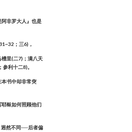
提阿非
罗
大人』也是
31~32
；三
6)
，
马
槽里
(
二
7)
；
满
八天
；参利十二
8)
。
在本
书
中却非常突
写耶
稣
如何照
顾
他
们
》迥然不同──后者偏