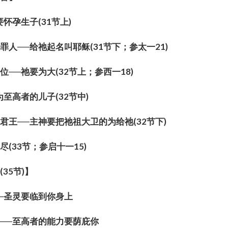
要
怀
孕生子
(31
节
上
)
罪人──
给
祂起名叫耶
稣
(31
节
下；参太一
21)
位──祂要
为
大
(32
节
上；参西一
18)
为
至高者的儿子
(32
节
中
)
君王──主神要把祂祖大
卫
的
为给
祂
(32
节
下
)
穷
尽
(33
节
；参启十一
15)
督
(35
节
)
】
─圣灵要
临
到你身上
──至高者的能力要
荫
庇你