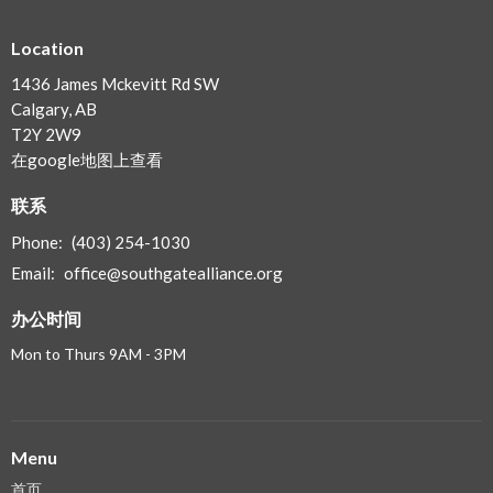
Location
1436 James Mckevitt Rd SW
Calgary, AB
T2Y 2W9
在google地图上查看
联系
Phone:
(403) 254-1030
Email
:
office@southgatealliance.org
办公时间
Mon to Thurs 9AM - 3PM
Menu
首页