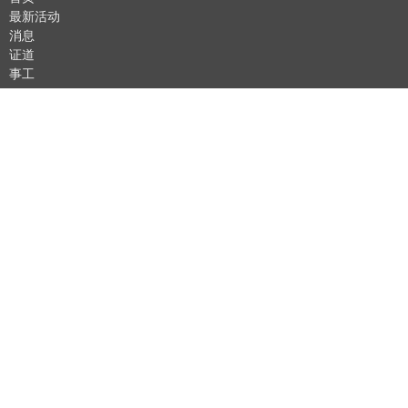
最新活动
消息
证道
事工
关于
福音资料
青少年与婴幼儿
晨祷
About
关于我们
我们的同工
我是新人
我们的信仰
异象
Ministries
路加小组